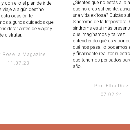
¿Sientes que no estás a la a
 y con ello el plan de ir de
que no eres suficiente, aunq
 viaje a algún destino
una vida exitosa? Quizás suf
 esta ocasión te
Síndrome de la Impostora. 
mos algunos cuidados que
síndrome está más presente
nsiderar antes de viajar y
que imaginamos y tal vez,
e disfrutar.
entendiendo qué es y por q
qué nos pasa, lo podamos e
y finalmente realizar nuestr
: Rosella Magazine
que tenemos pensados par
11.07.23
año.
Por: Elba Díaz
07.02.24