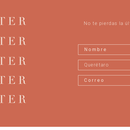
No te pierdas la ú
Querétaro