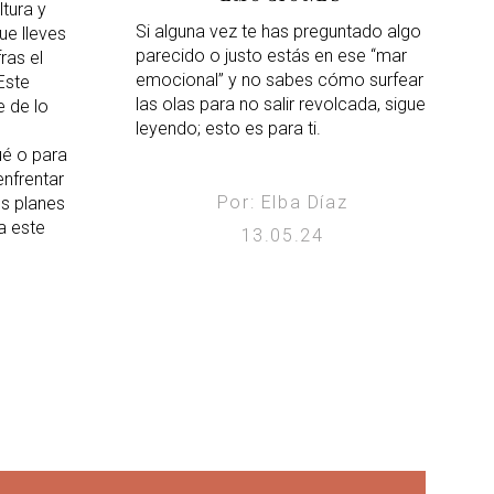
ltura y
Si alguna vez te has preguntado algo
ue lleves
parecido o justo estás en ese “mar
ras el
emocional” y no sabes cómo surfear
Este
las olas para no salir revolcada, sigue
 de lo
leyendo; esto es para ti.
ué o para
nfrentar
Por: Elba Díaz
os planes
a este
13.05.24