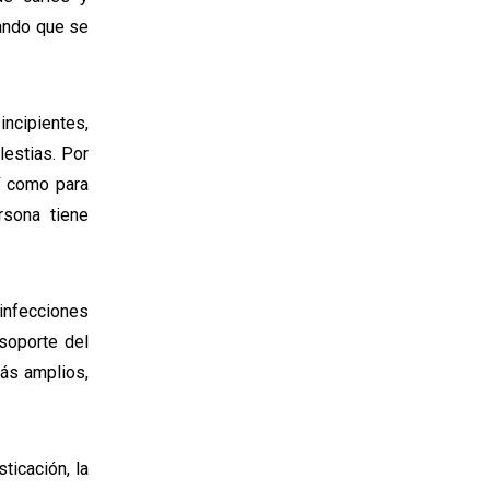
tando que se
ncipientes,
estias. Por
í como para
rsona tiene
infecciones
 soporte del
más amplios,
ticación, la