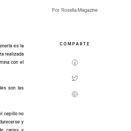
Por: Rosella Magazine
COMPARTE
enerla es la
za realizada
imina con el
les son las
l cepillo no
ndurecerse y
de caries y