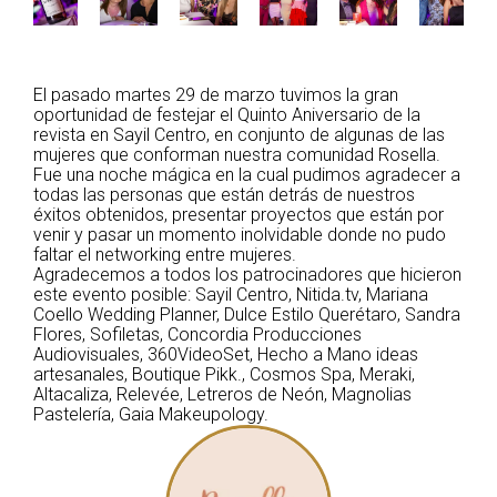
El pasado martes 29 de marzo tuvimos la gran
oportunidad de festejar el Quinto Aniversario de la
revista en
Sayil Centro
, en conjunto de algunas de las
mujeres que conforman nuestra comunidad Rosella.
Fue una noche mágica en la cual pudimos agradecer a
todas las personas que están detrás de nuestros
éxitos obtenidos, presentar proyectos que están por
venir y pasar un momento inolvidable donde no pudo
faltar el networking entre mujeres.
Agradecemos a todos los patrocinadores que hicieron
este evento posible:
Sayil Centro
,
Nitida.tv
,
Mariana
Coello Wedding Planner
,
Dulce Estilo Querétaro
, Sandra
Flores,
Sofiletas
,
Concordia Producciones
Audiovisuales
,
360VideoSet
,
Hecho a Mano ideas
artesanales
,
Boutique Pikk.
,
Cosmos Spa
,
Meraki
,
Altacaliza
,
Relevée
,
Letreros de Neón
,
Magnolias
Pastelería, Gaia Makeupology
.