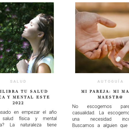
SALUD
AUTOGUÍA
ILIBRA TU SALUD
MI PAREJA: MI M
CA Y MENTAL ESTE
MAESTR@
2022
No escogemos pare
nsado en empezar el año
casualidad. La escogem
salud física y mental
una necesidad incon
ada? La naturaleza tiene
Buscamos a alguien que