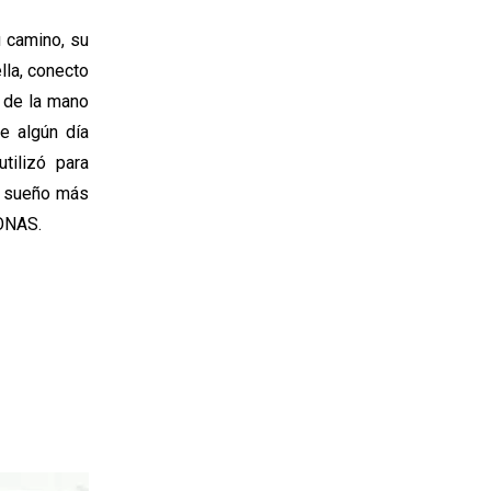
u camino, su
lla, conecto
 de la mano
e algún día
ilizó para
l sueño más
GONAS.