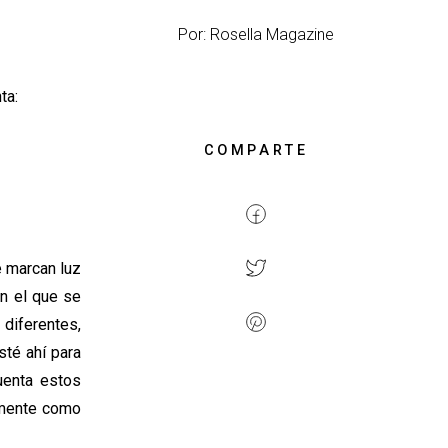
Por: Rosella Magazine
nta:
COMPARTE
e marcan luz
en el que se
diferentes,
sté ahí para
uenta estos
amente como