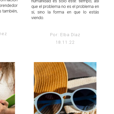
humanidad es solo este: tiempo; así
mprendedor
que el problema no es el problema en
es también,
sí, sino la forma en que lo estás
viendo.
ínez
Por: Elba Díaz
18.11.22