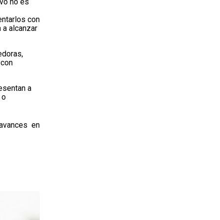
ivo no es
entarlos con
 a alcanzar
cedoras,
 con
esentan a
 o
 avances en