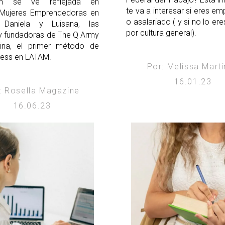
ción se ve reflejada en
te va a interesar si eres e
 Mujeres Emprendedoras en
o asalariado ( y si no lo er
 Daniela y Luisana, las
por cultura general).
y fundadoras de The Q Army
ina, el primer método de
ness en LATAM.
Por: Melissa Mart
16.01.23
: Rosella Magazine
16.06.23