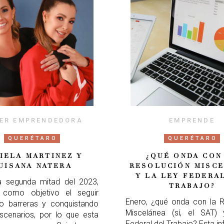
ER EMPRENDEDORA
EMPRENDE
QUERÉTARO
QUERÉTARO
IELA MARTINEZ Y
¿QUÉ ONDA CON
UISANA NATERA
RESOLUCIÓN MISC
Y LA LEY FEDERA
a segunda mitad del 2023,
TRABAJO?
como objetivo el seguir
Enero, ¿qué onda con la R
o barreras y conquistando
Miscelánea (sí, el SAT)
scenarios, por lo que esta
Federal del Trabajo? Esta i