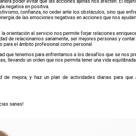
era poder evitar que las acciones ajenas nos afecten. El objet
ía negativa en positiva.
itivismo, confianza, no ceder ante los obstáculos, sino que enfr
 energía de las emociones negativas en acciones que nos ayuden
 y la orientación al servicio nos permite forjar relaciones enrique
lidad de relacionarnos sanamente, ser mejores personas y contar
to para el ámbito profesional como personal.
idad que tenemos para enfrentarnos a los desafíos que se nos pr
as, llevando un orden que nos permita tener una vida equilibrada
d de mejora, y haz un plan de actividades diarias para que
ias sanas!