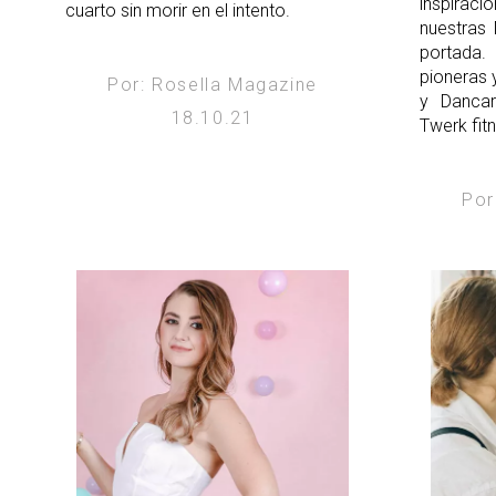
inspira
cuarto sin morir en el intento.
nuestras
portada.
pioneras 
Por: Rosella Magazine
y Dancar
18.10.21
Twerk fit
Por