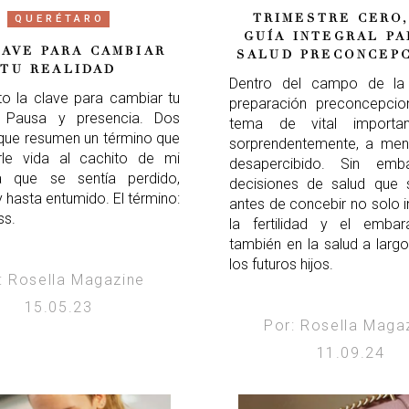
TRIMESTRE CERO,
QUERÉTARO
GUÍA INTEGRAL PA
LAVE PARA CAMBIAR
SALUD PRECONCEP
TU REALIDAD
Dentro del campo de la 
o la clave para cambiar tu
preparación preconcepcio
? Pausa y presencia. Dos
tema de vital importan
que resumen un término que
sorprendentemente, a me
rle vida al cachito de mi
desapercibido. Sin emb
ia que se sentía perdido,
decisiones de salud que
 hasta entumido. El término:
antes de concebir no solo i
ss.
la fertilidad y el embar
también en la salud a larg
los futuros hijos.
: Rosella Magazine
15.05.23
Por: Rosella Maga
11.09.24