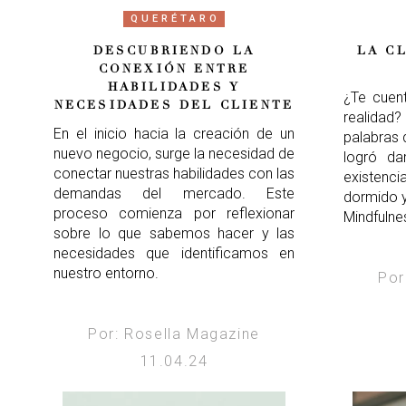
QUERÉTARO
DESCUBRIENDO LA
LA C
CONEXIÓN ENTRE
HABILIDADES Y
¿Te cuent
NECESIDADES DEL CLIENTE
realidad
En el inicio hacia la creación de un
palabras 
nuevo negocio, surge la necesidad de
logró da
conectar nuestras habilidades con las
existenc
demandas del mercado. Este
dormido y
proceso comienza por reflexionar
Mindfulne
sobre lo que sabemos hacer y las
necesidades que identificamos en
nuestro entorno.
Por
Por: Rosella Magazine
11.04.24