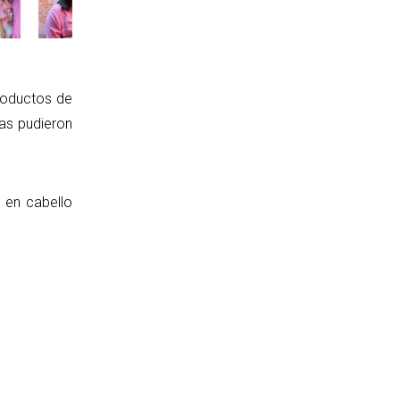
roductos de
as pudieron
s en cabello