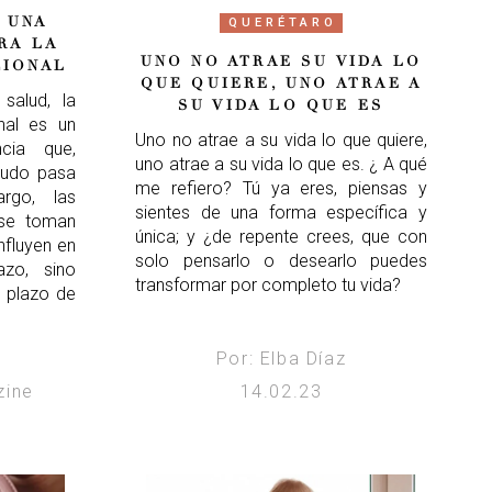
 UNA
QUERÉTARO
RA LA
UNO NO ATRAE SU VIDA LO
CIONAL
QUE QUIERE, UNO ATRAE A
salud, la
SU VIDA LO QUE ES
nal es un
Uno no atrae a su vida lo que quiere,
cia que,
uno atrae a su vida lo que es. ¿ A qué
nudo pasa
me refiero? Tú ya eres, piensas y
argo, las
sientes de una forma específica y
 se toman
única; y ¿de repente crees, que con
nfluyen en
solo pensarlo o desearlo puedes
azo, sino
transformar por completo tu vida?
o plazo de
Por: Elba Díaz
zine
14.02.23