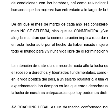
de condiciones con los hombres, así como reivindicar la 
humanos que las mujeres han enfrentado a lo largo de la h
De ahí que el mes de marzo de cada año sea considerad
mes NO SE CELEBRA, sino que se CONMEMORA. ¿Cuál es 
alegría, mientras que la conmemoración implica recordar 
en esta fecha solo por el hecho de haber nacido mujeres
todo el mundo para vivir una vida libre de discriminación y
La intención de este día es recordar cada año la lucha q
el acceso a derechos y libertades fundamentales, como el 
en la vida política del país, a un salario igualitario, a un
experimentado los tiempos en los que estos derechos no 
la lucha de nuestras antepasadas que hoy podemos disfr
AV COACHING LEGAL es un despacho conformado por m