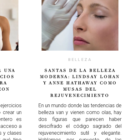
BELLEZA
R UNA
SANTAS DE LA BELLEZA
ICIOS
MODERNA: LINDSAY LOHAN
RA
Y ANNE HATHAWAY COMO
CON
MUSAS DEL
REJUVENECIMIENTO
jercicios
En un mundo donde las tendencias de
o crear un
belleza van y vienen como olas, hay
entero es
dos figuras que parecen haber
s acceso a
descifrado el código sagrado del
s y clases
rejuvenecimiento sutil y elegante.
r qué tipo
Hablamos, por supuesto, de las