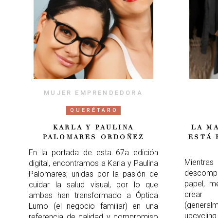
MUJER EMPRENDEDORA
QUERÉTARO
KARLA Y PAULINA
LA M
PALOMARES ORDOÑEZ
ESTÁ 
En la portada de esta 67a edición
Mientras
digital, encontramos a Karla y Paulina
descomp
Palomares; unidas por la pasión de
papel, me
cuidar la salud visual, por lo que
crear
ambas han transformado a Óptica
(generalm
Lumo (el negocio familiar) en una
upcyclin
referencia de calidad y compromiso