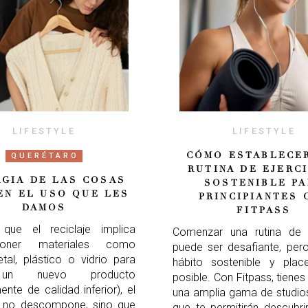
LIFESTYLE
LIFESTYLE
CÓMO ESTABLECE
QUERÉTARO
RUTINA DE EJERC
AGIA DE LAS COSAS
SOSTENIBLE PA
EN EL USO QUE LES
PRINCIPIANTES 
DAMOS
FITPASS
 que el reciclaje implica
Comenzar una rutina de e
oner materiales como
puede ser desafiante, per
tal, plástico o vidrio para
hábito sostenible y plac
 un nuevo producto
posible. Con Fitpass, tiene
ente de calidad inferior), el
una amplia gama de studio
g no descompone, sino que
que te permitirán descubri