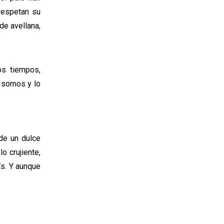
respetan su
de avellana,
os tiempos,
e somos y lo
 de un dulce
o crujiente,
ís. Y aunque