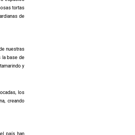
mosas tortas
uardianas de
 de nuestras
s la base de
 tamarindo y
cocadas, los
na, creando
el país han