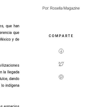
Por: Rosella Magazine
es, que han
erencia que
COMPARTE
 México y de
vilizaciones
n la llegada
dulce, dando
 lo indígena
tos espacios