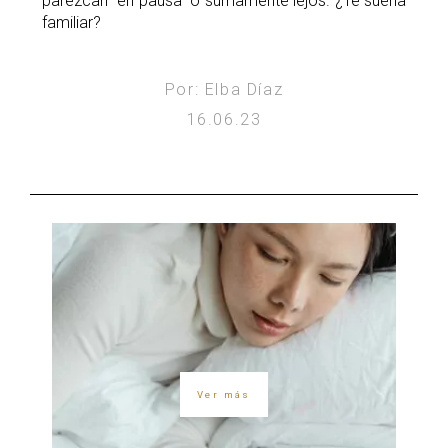
parezcan “en pausa” o sumamente lejos. ¿Te suena
familiar?
Por: Elba Díaz
16.06.23
Ver más