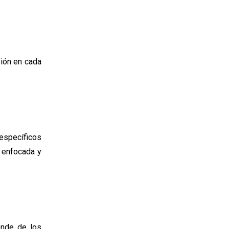
sión en cada
 específicos
e enfocada y
ende de los