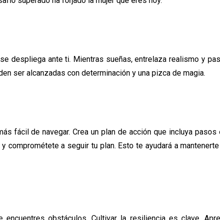
afío superado ha forjado la mujer que eres hoy.
 se despliega ante ti. Mientras sueñas, entrelaza realismo y pa
ueden ser alcanzadas con determinación y una pizca de magia.
ás fácil de navegar. Crea un plan de acción que incluya pasos
 y comprométete a seguir tu plan. Esto te ayudará a mantenert
 encuentres obstáculos. Cultivar la resiliencia es clave. Apr