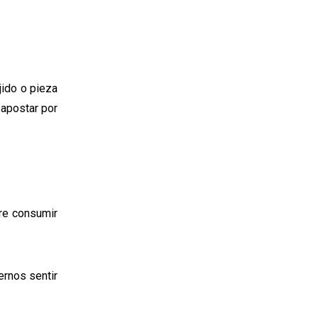
jido o pieza
 apostar por
ere consumir
ernos sentir