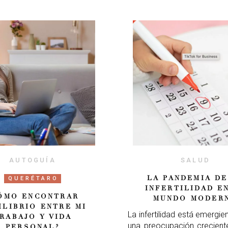
AUTOGUÍA
SALUD
LA PANDEMIA DE
QUERÉTARO
INFERTILIDAD E
ÓMO ENCONTRAR
MUNDO MODER
ILIBRIO ENTRE MI
La infertilidad está emerg
RABAJO Y VIDA
una preocupación crecient
PERSONAL?