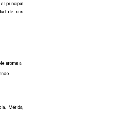
l principal
alud de sus
ble aroma a
yendo
la, Mérida,