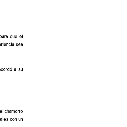
para que el
eriencia sea
recordó a su
 el chamorro
nales con un