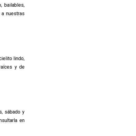
 bailables,
 a nuestras
ielito lindo,
raíces y de
s, sábado y
sultarla en