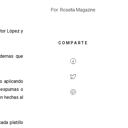
Por: Rosella Magazine
ctor López y
COMPARTE
odernas que
ro aplicando
er espumas o
én hechas al
ada platillo