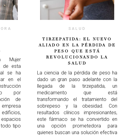
DORA
SALUD
TIRZEPATIDA: EL NUEVO
ALIADO EN LA PÉRDIDA DE
A
PESO QUE ESTÁ
REVOLUCIONANDO LA
a Mujer
SALUD
a de esta
ual se ha
La ciencia de la pérdida de peso ha
car en el
dado un gran paso adelante con la
rucción
llegada de la tirzepatida, un
rado por
medicamento que está
ación de
transformando el tratamiento del
 empresa
sobrepeso y la obesidad. Con
ficios,
resultados clínicos impresionantes,
e espacios
este fármaco se ha convertido en
 todo tipo
una opción prometedora para
quienes buscan una solución efectiva