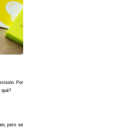
ecisión. Por
or qué?
en, pero se