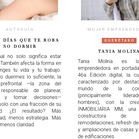
AUTOGUÍA
MUJER EMPRENDE
1 DÍAS QUE TE ROBA
QUERÉTARO
NO DORMIR
TANIA MOLIN
al no solo significa estar
Tania Molina es l
También afecta la forma en
emprendedora en portad
riges tu vida y tu trabajo.
46a Edición digital, la c
 duermes lo suficiente, la
caracterizado por desta
prefrontal —la zona del
mundo de la const
responsable de planear,
(principalmente lide
r y tomar decisiones—
hombres), con la cre
solo con una fracción de su
INMOBILIARIA MM; una
ad. ¿El resultado? Más
constructora de edi
dad, menos estrategia. Más
remodelaciones, refresh d
 menos claridad.
y ampliaciones de casas y
de edificaciones.