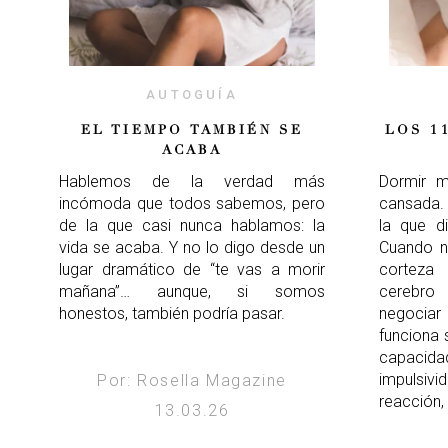
AUTOGUÍA
EL TIEMPO TAMBIÉN SE
LOS 1
ACABA
Hablemos de la verdad más
Dormir m
incómoda que todos sabemos, pero
cansada. 
de la que casi nunca hablamos: la
la que di
vida se acaba. Y no lo digo desde un
Cuando no
lugar dramático de “te vas a morir
corteza 
mañana”… aunque, si somos
cerebro 
honestos, también podría pasar.
negocia
funciona 
capacid
impulsivi
Por: Rosella Magazine
reacción,
13.03.26