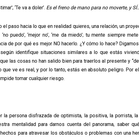
timar’; ‘Te va a doler’.
Es el freno de mano para no moverte, y SÍ
el paso hacia lo que en realidad quieres, una relación, un proyect
 ‘no puedo’, ‘mejor no’, ‘me da miedo’; tu mente siempre mete
ncia de por qué es mejor NO hacerlo. ¿Y cómo lo hace? Digamos
según identifique situaciones similares a lo que estás viviend
ue las cosas no han salido bien para traerlos al presente y “d
ue ve es real, y por lo tanto, estás en absoluto peligro. Por el
impide tomar cualquier riesgo.
la persona disfrazada de optimista, la positiva, la porrista, la
stra mentalidad para darnos cuenta del panorama, saber qu
hechos para atravesar los obstáculos o problemas con una herr