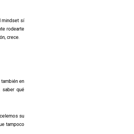
l mindset sí
nte rodearte
ón, crece.
o también en
, saber qué
ancelemos su
 que tampoco