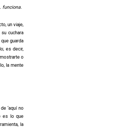
… funciona.
o, un viaje,
 su cuchara
 que guarda
o; es decir,
emostrarte o
lo, la mente
 de ‘aquí no
é es lo que
amienta, la