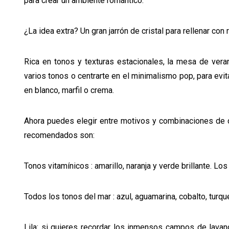
para crear un ambiente romántico.
¿La idea extra? Un gran jarrón de cristal para rellenar con
Rica en tonos y texturas estacionales, la mesa de vera
varios tonos o centrarte en el minimalismo pop, para evi
en blanco, marfil o crema.
Ahora puedes elegir entre motivos y combinaciones de 
recomendados son:
Tonos vitamínicos
: amarillo, naranja y verde brillante. L
Todos los tonos del mar
: azul, aguamarina, cobalto, turq
Lila
: si quieres recordar los inmensos campos de lavand