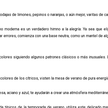
 rodajas de limones, pepinos o naranjas, o aún mejor, varitas de c
no moderna es un verdadero himno a la alegría. Ya sea que eli
tar errores, comienza con una base neutra, como un mantel de al
colores siguiendo algunos patrones clásicos o más inusuales. 
os colores de los cítricos, visten la mesa de verano de pura energí
uesa, aciano y azul, te ayudarán a crear una atmósfera mediterrán
a típicos de la temporada de verano, utiliza este delicado m