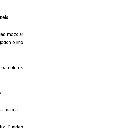
anela.
jas mezclar
godón o lino
Los colores
a.
ea, marina.
atiz. Puedes