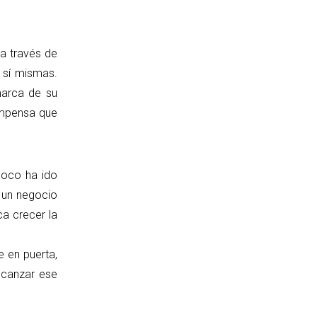
a través de
 sí mismas.
marca de su
compensa que
poco ha ido
r un negocio
ca crecer la
e en puerta,
lcanzar ese