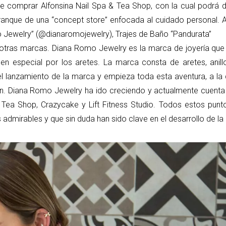
 de comprar Alfonsina Nail Spa & Tea Shop, con la cual podrá 
ranque de una “concept store” enfocada al cuidado personal. 
 Jewelry” (@dianaromojewelry), Trajes de Baño “Pandurata”
tras marcas. Diana Romo Jewelry es la marca de joyería que 
n especial por los aretes. La marca consta de aretes, anillos
el lanzamiento de la marca y empieza toda esta aventura, a la
n. Diana Romo Jewelry ha ido creciendo y actualmente cuenta
 Tea Shop, Crazycake y Lift Fitness Studio. Todos estos punt
admirables y que sin duda han sido clave en el desarrollo de la