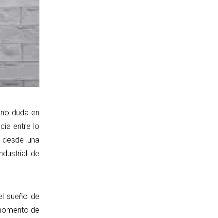
, no duda en
cia entre lo
o desde una
ndustrial de
el sueño de
l momento de